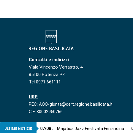
Contatti e indirizzi
Viale Vincenzo Verrastro, 4
85100 Potenza PZ
Tel 0971 661111
URP
PEC: AOO-giunta@cert.regione.basilicata.it
C.F. 80002950766
ULTIME NOTIZIE
07
/
08
:
Majatica Jazz Festival a Ferrandina