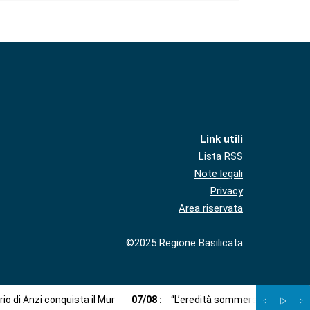
Link utili
Lista RSS
Note legali
Privacy
Area riservata
©2025 Regione Basilicata
ario di Anzi conquista il Mur
07
/
08
:
“L’eredità sommersa”: un viaggi