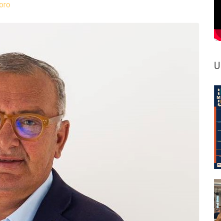
oro
U