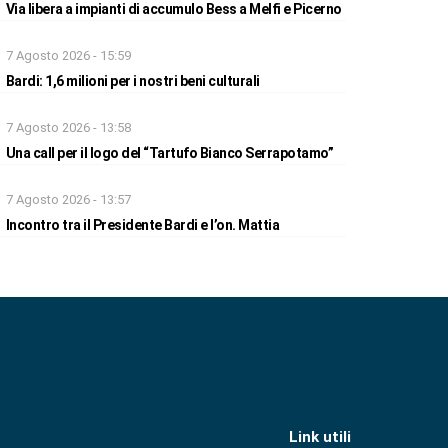
Via libera a impianti di accumulo Bess a Melfi e Picerno
7 Agosto 2026 - 15:59
Bardi: 1,6 milioni per i nostri beni culturali
7 Agosto 2026 - 13:58
Una call per il logo del “Tartufo Bianco Serrapotamo”
7 Agosto 2026 - 13:57
Incontro tra il Presidente Bardi e l’on. Mattia
Link utili