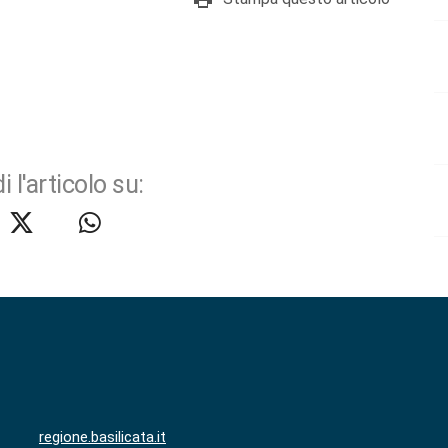
i l'articolo su:
regione.basilicata.it