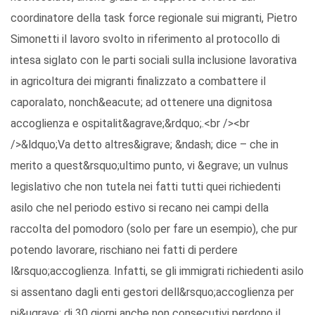
coordinatore della task force regionale sui migranti, Pietro
Simonetti il lavoro svolto in riferimento al protocollo di
intesa siglato con le parti sociali sulla inclusione lavorativa
in agricoltura dei migranti finalizzato a combattere il
caporalato, nonch&eacute; ad ottenere una dignitosa
accoglienza e ospitalit&agrave;&rdquo;.<br /><br
/>&ldquo;Va detto altres&igrave; &ndash; dice – che in
merito a quest&rsquo;ultimo punto, vi &egrave; un vulnus
legislativo che non tutela nei fatti tutti quei richiedenti
asilo che nel periodo estivo si recano nei campi della
raccolta del pomodoro (solo per fare un esempio), che pur
potendo lavorare, rischiano nei fatti di perdere
l&rsquo;accoglienza. Infatti, se gli immigrati richiedenti asilo
si assentano dagli enti gestori dell&rsquo;accoglienza per
pi&ugrave; di 30 giorni anche non consecutivi perdono il