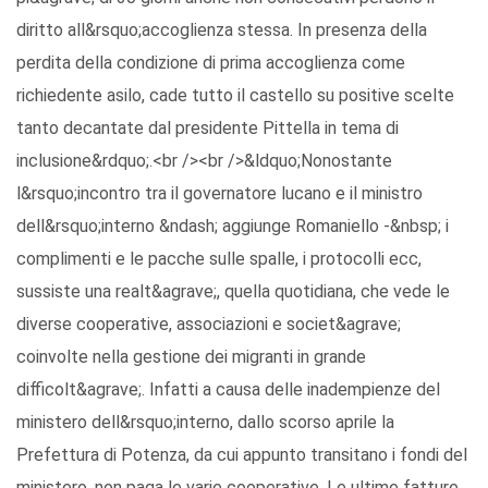
diritto all&rsquo;accoglienza stessa. In presenza della
perdita della condizione di prima accoglienza come
richiedente asilo, cade tutto il castello su positive scelte
tanto decantate dal presidente Pittella in tema di
inclusione&rdquo;.<br /><br />&ldquo;Nonostante
l&rsquo;incontro tra il governatore lucano e il ministro
dell&rsquo;interno &ndash; aggiunge Romaniello -&nbsp; i
complimenti e le pacche sulle spalle, i protocolli ecc,
sussiste una realt&agrave;, quella quotidiana, che vede le
diverse cooperative, associazioni e societ&agrave;
coinvolte nella gestione dei migranti in grande
difficolt&agrave;. Infatti a causa delle inadempienze del
ministero dell&rsquo;interno, dallo scorso aprile la
Prefettura di Potenza, da cui appunto transitano i fondi del
ministero, non paga le varie cooperative. Le ultime fatture