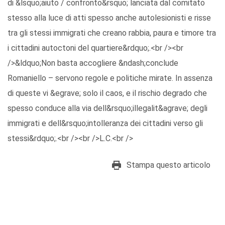
di &lsquo;aiuto / confronto&rsquo; lanciata dal comitato
stesso alla luce di atti spesso anche autolesionisti e risse
tra gli stessi immigrati che creano rabbia, paura e timore tra
i cittadini autoctoni del quartiere&rdquo;.<br /><br
/>&ldquo;Non basta accogliere &ndash;conclude
Romaniello – servono regole e politiche mirate. In assenza
di queste vi &egrave; solo il caos, e il rischio degrado che
spesso conduce alla via dell&rsquo;illegalit&agrave; degli
immigrati e dell&rsquo;intolleranza dei cittadini verso gli
stessi&rdquo;.<br /><br />L.C.<br />
Stampa questo articolo