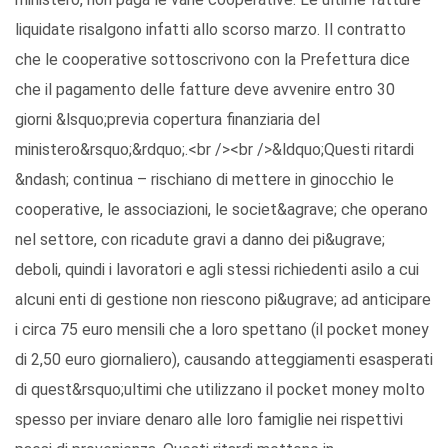
liquidate risalgono infatti allo scorso marzo. Il contratto
che le cooperative sottoscrivono con la Prefettura dice
che il pagamento delle fatture deve avvenire entro 30
giorni &lsquo;previa copertura finanziaria del
ministero&rsquo;&rdquo;.<br /><br />&ldquo;Questi ritardi
&ndash; continua – rischiano di mettere in ginocchio le
cooperative, le associazioni, le societ&agrave; che operano
nel settore, con ricadute gravi a danno dei pi&ugrave;
deboli, quindi i lavoratori e agli stessi richiedenti asilo a cui
alcuni enti di gestione non riescono pi&ugrave; ad anticipare
i circa 75 euro mensili che a loro spettano (il pocket money
di 2,50 euro giornaliero), causando atteggiamenti esasperati
di quest&rsquo;ultimi che utilizzano il pocket money molto
spesso per inviare denaro alle loro famiglie nei rispettivi