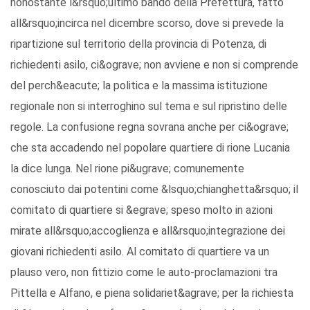
nonostante l&rsquo;ultimo bando della Prefettura, fatto
all&rsquo;incirca nel dicembre scorso, dove si prevede la
ripartizione sul territorio della provincia di Potenza, di
richiedenti asilo, ci&ograve; non avviene e non si comprende
del perch&eacute; la politica e la massima istituzione
regionale non si interroghino sul tema e sul ripristino delle
regole. La confusione regna sovrana anche per ci&ograve;
che sta accadendo nel popolare quartiere di rione Lucania
la dice lunga. Nel rione pi&ugrave; comunemente
conosciuto dai potentini come &lsquo;chianghetta&rsquo; il
comitato di quartiere si &egrave; speso molto in azioni
mirate all&rsquo;accoglienza e all&rsquo;integrazione dei
giovani richiedenti asilo. Al comitato di quartiere va un
plauso vero, non fittizio come le auto-proclamazioni tra
Pittella e Alfano, e piena solidariet&agrave; per la richiesta