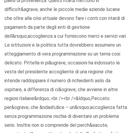
paesi di provenienza. Questi ritardi mettono in
difficolt&agrave; anche le piccole medie aziende lucane
che oltre alla crisi attuale devono fare i conti con ritardi di
pagamenti da parte degli enti di gestione
dell&rsquo;accoglienza a cui forniscono merci e servizi vari.
Le istituzioni e la politica tutta dovrebbero assumere un
atteggiamento di vera programmazione su un tema cosi
delicato. Pittella in pi&ugrave; occasioni ha indossato le
vesta del presidente accogliente di una regione che
intende raddoppiare il numero di richiedenti asilo da
ospitare, a differenza di ci&ograve; che avviene in altre
regioni italiane&rdquo;.<br /><br />&ldquo;Peccato
per&ograve; che &ndash;dice – un&rsquo;accoglienza fatta
senza programmazione rischia di diventare un problema
serio. Inoltre non si comprende del perch&eacute;