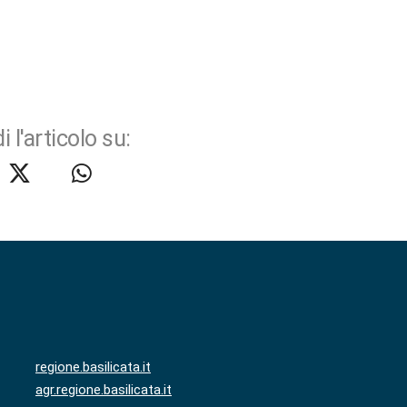
i l'articolo su:
regione.basilicata.it
agr.regione.basilicata.it