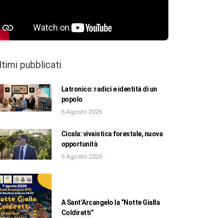
ltimi pubblicati
Latronico: radici e identità di un
popolo
6 Agosto 2026
Cicala: vivaistica forestale, nuova
opportunità
6 Agosto 2026
A Sant’Arcangelo la “Notte Gialla
Coldiretti”