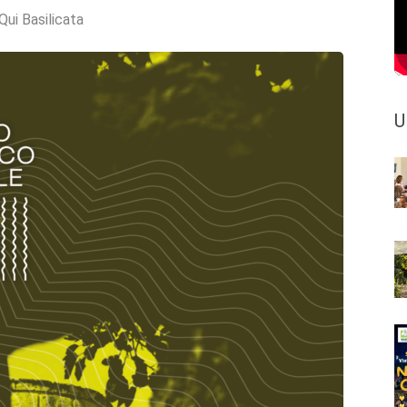
Qui Basilicata
U