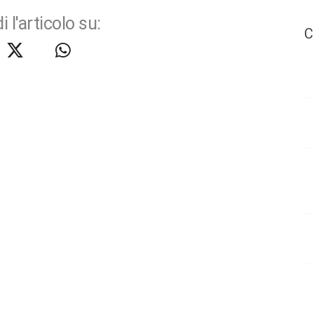
i l'articolo su:
C