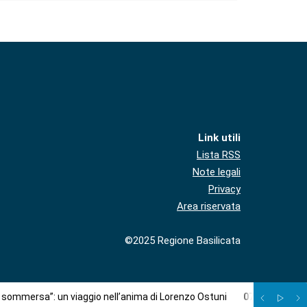
Link utili
Lista RSS
Note legali
Privacy
Area riservata
©2025 Regione Basilicata
à sommersa”: un viaggio nell’anima di Lorenzo Ostuni
07
/
08
:
Più c