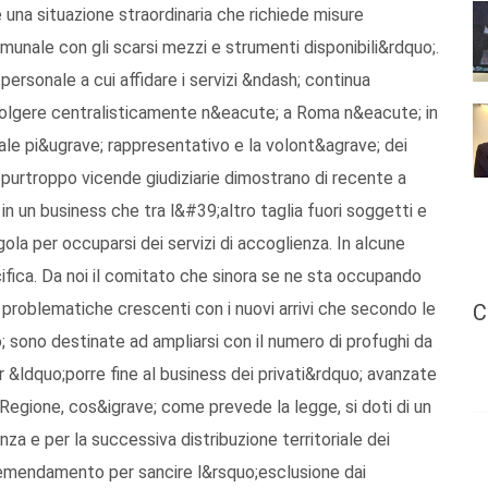
e una situazione straordinaria che richiede misure
comunale con gli scarsi mezzi e strumenti disponibili&rdquo;.
personale a cui affidare i servizi &ndash; continua
olgere centralisticamente n&eacute; a Roma n&eacute; in
e pi&ugrave; rappresentativo e la volont&agrave; dei
 purtroppo vicende giudiziarie dimostrano di recente a
in un business che tra l&#39;altro taglia fuori soggetti e
gola per occuparsi dei servizi di accoglienza. In alcune
ifica. Da noi il comitato che sinora se ne sta occupando
 problematiche crescenti con i nuovi arrivi che secondo le
C
; sono destinate ad ampliarsi con il numero di profughi da
 &ldquo;porre fine al business dei privati&rdquo; avanzate
 Regione, cos&igrave; come prevede la legge, si doti di un
za e per la successiva distribuzione territoriale dei
n emendamento per sancire l&rsquo;esclusione dai