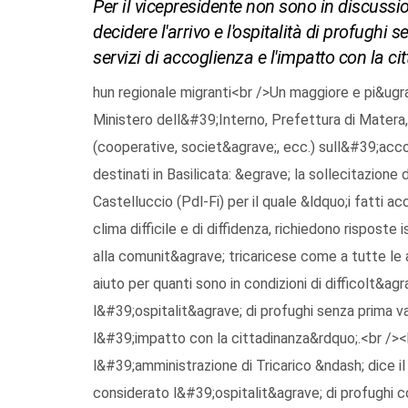
Per il vicepresidente non sono in discussio
decidere l'arrivo e l'ospitalità di profughi
servizi di accoglienza e l'impatto con la ci
hun regionale migranti<br />Un maggiore e pi&ugra
Ministero dell&#39;Interno, Prefettura di Matera,
(cooperative, societ&agrave;, ecc.) sull&#39;accog
destinati in Basilicata: &egrave; la sollecitazione
Castelluccio (Pdl-Fi) per il quale &ldquo;i fatti 
clima difficile e di diffidenza, richiedono rispos
alla comunit&agrave; tricaricese come a tutte le a
aiuto per quanti sono in condizioni di difficolt&ag
l&#39;ospitalit&agrave; di profughi senza prima va
l&#39;impatto con la cittadinanza&rdquo;.<br />
l&#39;amministrazione di Tricarico &ndash; dice il
considerato l&#39;ospitalit&agrave; di profughi c