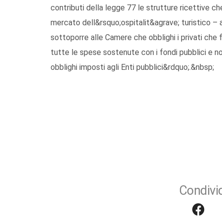
contributi della legge 77 le strutture ricettive ch
mercato dell&rsquo;ospitalit&agrave; turistico – a
sottoporre alle Camere che obblighi i privati che
tutte le spese sostenute con i fondi pubblici e non
obblighi imposti agli Enti pubblici&rdquo;.&nbsp;
Condivid