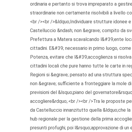
ordinaria e pertanto si trova impreparato a gestir
straordinarie non certamente risolvibili a livello 
<br /><br />&ldquo;Individuare strutture idonee e 
Castelluccio &ndash; non &egrave; compito da sv
Prefettura a Matera scavalcando l&#39;ente local
cittadini. E&#39; necessario in primo luogo, come
Potenza, evitare che l&#39;accoglienza si risolva 
cittadini locali che pure hanno tutte le carte in re
Regioni si &egrave; pensato ad una struttura spec
non &egrave; sufficiente a fronteggiare la mole di
previsioni del &lsquo;piano del governatore&rsquo
accogliere&rdquo;.<br /><br />Tra le proposte per
da Castelluccio innanzitutto quella &ldquo;che la
hub regionale per la gestione della prima accoglien
presunti profughi; poi l&rsquo;approvazione di u