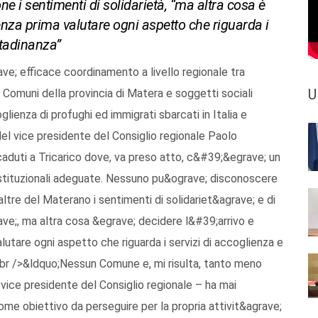
ne i sentimenti di solidarietà, “ma altra cosa è
 senza prima valutare ogni aspetto che riguarda i
ttadinanza”
ve; efficace coordinamento a livello regionale tra
U
 Comuni della provincia di Matera e soggetti sociali
lienza di profughi ed immigrati sbarcati in Italia e
 del vice presidente del Consiglio regionale Paolo
accaduti a Tricarico dove, va preso atto, c&#39;&egrave; un
te istituzionali adeguate. Nessuno pu&ograve; disconoscere
ltre del Materano i sentimenti di solidariet&agrave; e di
rave;, ma altra cosa &egrave; decidere l&#39;arrivo e
lutare ogni aspetto che riguarda i servizi di accoglienza e
<br />&ldquo;Nessun Comune e, mi risulta, tanto meno
 vice presidente del Consiglio regionale – ha mai
ome obiettivo da perseguire per la propria attivit&agrave;