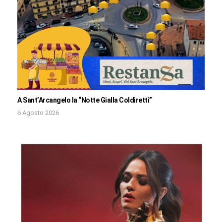
A Sant’Arcangelo la “Notte Gialla Coldiretti”
6 Agosto 2026