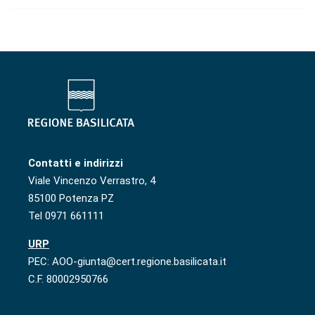
Contatti e indirizzi
Viale Vincenzo Verrastro, 4
85100 Potenza PZ
Tel 0971 661111
URP
PEC: AOO-giunta@cert.regione.basilicata.it
C.F. 80002950766