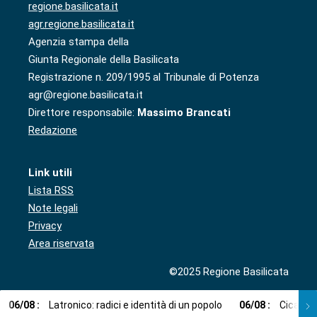
regione.basilicata.it
agr.regione.basilicata.it
Agenzia stampa della
Giunta Regionale della Basilicata
Registrazione n. 209/1995 al Tribunale di Potenza
agr@regione.basilicata.it
Direttore responsabile:
Massimo Brancati
Redazione
Link utili
Lista RSS
Note legali
Privacy
Area riservata
©2025 Regione Basilicata
06
/
08
:
Latronico: radici e identità di un popolo
06
/
08
:
Cicala: 