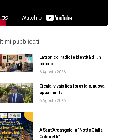
ltimi pubblicati
Latronico: radici e identità di un
popolo
6 Agosto 2026
Cicala: vivaistica forestale, nuova
opportunità
6 Agosto 2026
A Sant’Arcangelo la “Notte Gialla
Coldiretti”