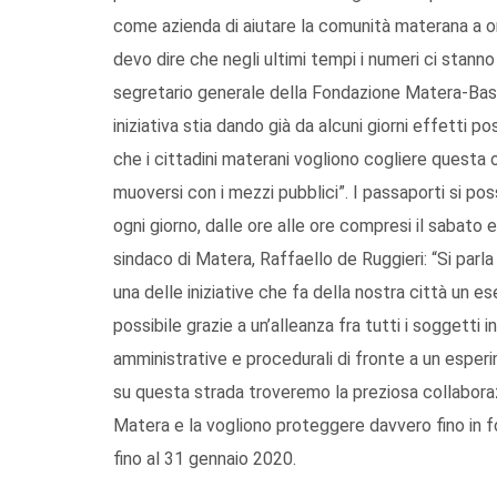
come azienda di aiutare la comunità materana a ori
devo dire che negli ultimi tempi i numeri ci stann
segretario generale della Fondazione Matera-Basi
iniziativa stia dando già da alcuni giorni effetti po
che i cittadini materani vogliono cogliere questa 
muoversi con i mezzi pubblici”. I passaporti si po
ogni giorno, dalle ore alle ore compresi il sabato
sindaco di Matera, Raffaello de Ruggieri: “Si par
una delle iniziative che fa della nostra città un e
possibile grazie a un’alleanza fra tutti i soggetti
amministrative e procedurali di fronte a un esper
su questa strada troveremo la preziosa collaborazi
Matera e la vogliono proteggere davvero fino in f
fino al 31 gennaio 2020.