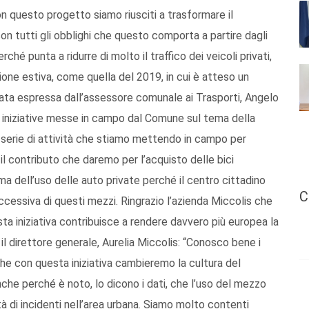
on questo progetto siamo riusciti a trasformare il
con tutti gli obblighi che questo comporta a partire dagli
erché punta a ridurre di molto il traffico dei veicoli privati,
ione estiva, come quella del 2019, in cui è atteso un
ata espressa dall’assessore comunale ai Trasporti, Angelo
 iniziative messe in campo dal Comune sul tema della
a serie di attività che stiamo mettendo in campo per
il contributo che daremo per l’acquisto delle bici
a dell’uso delle auto private perché il centro cittadino
C
ccessiva di questi mezzi. Ringrazio l’azienda Miccolis che
a iniziativa contribuisce a rendere davvero più europea la
 il direttore generale, Aurelia Miccolis: “Conosco bene i
he con questa iniziativa cambieremo la cultura del
 Anche perché è noto, lo dicono i dati, che l’uso del mezzo
ità di incidenti nell’area urbana. Siamo molto contenti