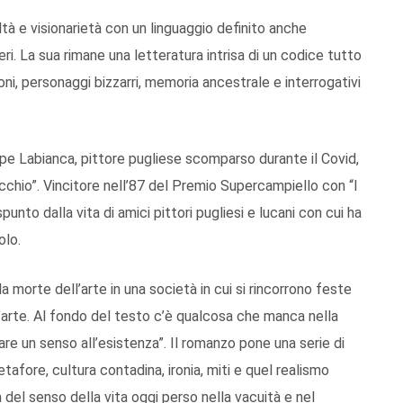
altà e visionarietà con un linguaggio definito anche
ri. La sua rimane una letteratura intrisa di un codice tutto
ioni, personaggi bizzarri, memoria ancestrale e interrogativi
Beppe Labianca, pittore pugliese scomparso durante il Covid,
cchio”. Vincitore nell’87 del Premio Supercampiello con “I
nto dalla vita di amici pittori pugliesi e lucani con cui ha
olo.
 morte dell’arte in una società in cui si rincorrono feste
 d’arte. Al fondo del testo c’è qualcosa che manca nella
e un senso all’esistenza”. Il romanzo pone una serie di
fore, cultura contadina, ironia, miti e quel realismo
 del senso della vita oggi perso nella vacuità e nel