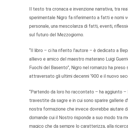
Il testo tra cronaca e invenzione narrativa, tra re
sperimentale Nigro fa riferimento a fatti e nomi ve
personale, una mescolanza di fatti, eventi, rifless
sul futuro del Mezzogiorno.
“Il libro – ci ha riferito l’autore – è dedicato a 
allievo e amico del maestro materano Luigi Guerri
Fuochi del Basento”, Nigro nel romanzo ha preso spu
attraversato gli ultimi decenni ‘900 e il nuovo sec
“Partendo da loro ho raccontato – ha aggiunto – la
travestite da sagre e in cui sono sparire gallerie
nostra formazione che invece dovrebbe aiutare dar
domande cui il Nostro risponde a suo modo tra meta
magico che da sempre lo caratterizza, alla ricerca