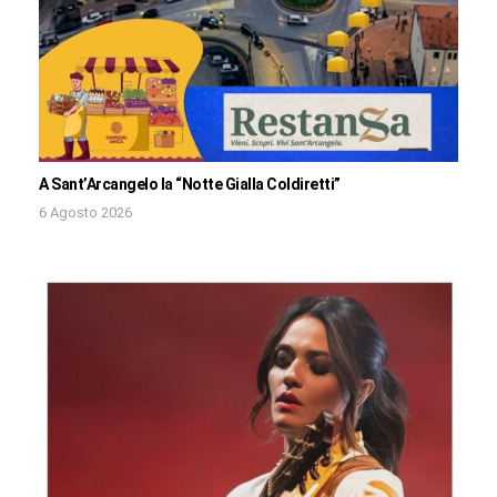
A Sant’Arcangelo la “Notte Gialla Coldiretti”
6 Agosto 2026