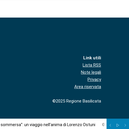
Link utili
Lista RSS
Note legali
Privacy
Area riservata
©2025 Regione Basilicata
à sommersa”: un viaggio nell’anima di Lorenzo Ostuni
07
/
08
:
Più c