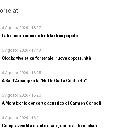
orrelati
6 Agosto 2026 - 18:27
Latronico: radici e identità di un popolo
6 Agosto 2026 - 17:43
Cicala: vivaistica forestale, nuova opportunità
6 Agosto 2026 - 16:25
A Sant’Arcangelo la “Notte Gialla Coldiretti”
6 Agosto 2026 - 16:20
A Monticchio concerto acustico di Carmen Consoli
6 Agosto 2026 - 16:11
Compravendita di auto usate, uomo ai domiciliari