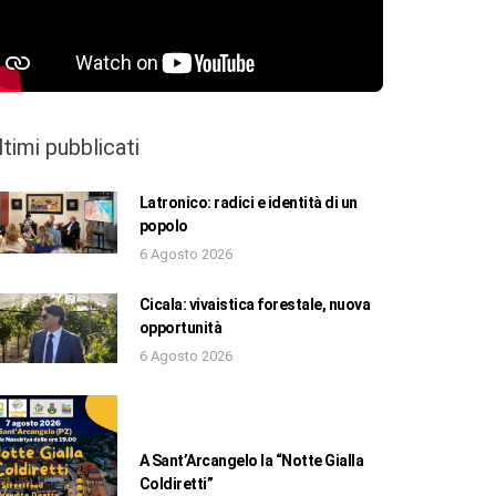
ltimi pubblicati
Latronico: radici e identità di un
popolo
6 Agosto 2026
Cicala: vivaistica forestale, nuova
opportunità
6 Agosto 2026
A Sant’Arcangelo la “Notte Gialla
Coldiretti”