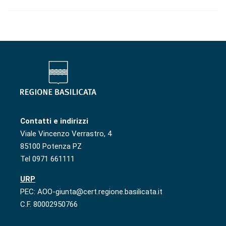
Contatti e indirizzi
Viale Vincenzo Verrastro, 4
85100 Potenza PZ
Tel 0971 661111
URP
PEC: AOO-giunta@cert.regione.basilicata.it
C.F. 80002950766