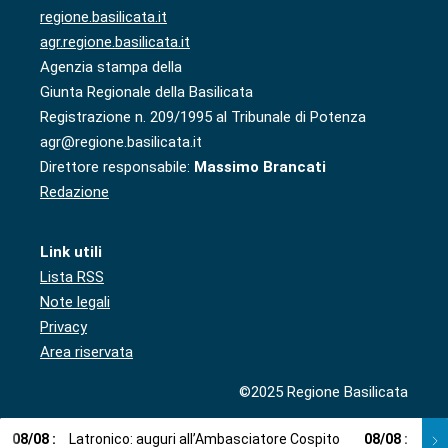
regione.basilicata.it
agr.regione.basilicata.it
Agenzia stampa della
Giunta Regionale della Basilicata
Registrazione n. 209/1995 al Tribunale di Potenza
agr@regione.basilicata.it
Direttore responsabile:
Massimo Brancati
Redazione
Link utili
Lista RSS
Note legali
Privacy
Area riservata
©2025 Regione Basilicata
08
/
08
:
Latronico: auguri all’Ambasciatore Cospito
08
/
08
:
Cosp