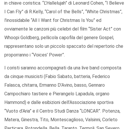
in chiave coristica. “L’Hallelujah” di Leonard Cohen, “I Believe
I Can Fly” di R.Kelly, “Carol of the Bells”, “White Christmas”,
l’inossidabile “All I Want for Christmas Is You” ed
ovviamente le canzoni più celebri del film “Sister Act” con
Whoopi Goldberg, pellicola capofila del genere Gospel,
rappresentano solo un piccolo spaccato del repertorio che
proporranno i “Voices’ Power”.
I coristi saranno accompagnati da una live band composta
da cinque musicisti (Fabio Sabato, batteria, Federico
Falasca, chitarra, Ermanno D’Avino, basso, Gennaro
Campochiaro tastiere e Pierangelo Lapadula, organo
Hammond) e dalle esibizioni dell’Associazione sportiva
“Vuoto d’Aria” e il Centro Studi Danza “LONCAR”. Potenza,
Matera, Ginestra, Tito, Montescaglioso, Valsinni, Corleto
Perticara, Rotondella, Bella, Taranto, Termoli, San Severo