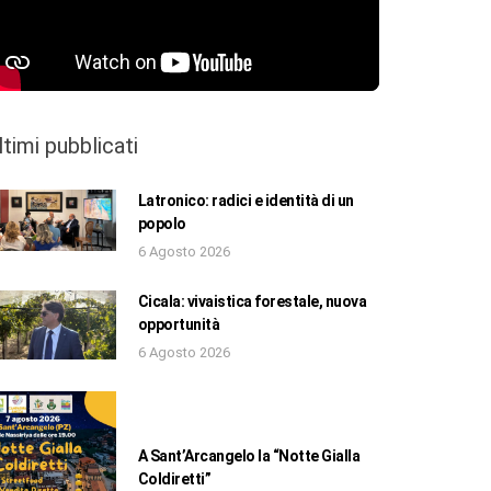
ltimi pubblicati
Latronico: radici e identità di un
popolo
6 Agosto 2026
Cicala: vivaistica forestale, nuova
opportunità
6 Agosto 2026
A Sant’Arcangelo la “Notte Gialla
Coldiretti”