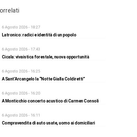
orrelati
6 Agosto 2026 - 18:27
Latronico: radici e identità di un popolo
6 Agosto 2026 - 17:43
Cicala: vivaistica forestale, nuova opportunità
6 Agosto 2026 - 16:25
A Sant’Arcangelo la “Notte Gialla Coldiretti”
6 Agosto 2026 - 16:20
A Monticchio concerto acustico di Carmen Consoli
6 Agosto 2026 - 16:11
Compravendita di auto usate, uomo ai domiciliari