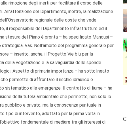
lla rimozione degli inerti per facilitare il corso delle
. All’attenzione del Dipartimento, inoltre, la realizzazione
 dell’Osservatorio regionale delle coste che vede
e, il responsabile del Dipartimento Infrastrutture ed il
rima stesura del Piano è pronta – ha specificato Mancusi –
e strategica, Vas. Nell’ambito del programma generale per
ssore – inserito, anche, il Progetto Vie blu per la
izia della vegetazione e la salvaguardia delle sponde
cologici. Aspetto di primaria importanza – ha sottolineato
 che permette di affrontare il rischio idraulico e
do sistematico alle emergenze. Il contratto di fiume – ha
isione della tutela ambientale che permette, non solo lo
 tra pubblico e privato, ma la conoscenza puntuale in
to tipo di intervento, adottato per la prima volta in
C
l’obiettivo fondamentale di mediare tra gli interessi di