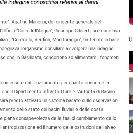
lla indagine conoscitiva relativa ai danni
ente”, Agatino Mancusi, del dirigente generale del
Ufficio “Ciclo dell’Acqua”, Giuseppe Giliberti, si è concluso
U
liare, “Controllo, Verifica, Monitoraggio”, ha tenuto in base
 impegnava l’organismo consiliare a svolgere una indagine
use che, in Basilicata, concorrono ad alimentare i fenomeni
oste in essere dal Dipartimento per quanto concerne la
con il Dipartimento Infrastrutture e l’Autorità di Bacino.
arà presto attivato un sistema basato sulle osservazioni
evamento dello stato dei bacini fluviali e delle coste.
 e piena consapevolezza delle fasi di cambiamento dello
di antropizzazione ed il numero delle ostruzioni dell’alveo