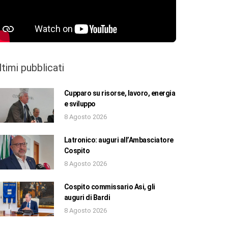
ltimi pubblicati
Cupparo su risorse, lavoro, energia
e sviluppo
8 Agosto 2026
Latronico: auguri all’Ambasciatore
Cospito
8 Agosto 2026
Cospito commissario Asi, gli
auguri di Bardi
8 Agosto 2026