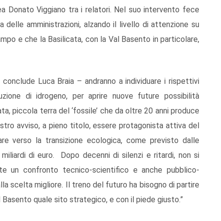
 Enea Donato Viggiano tra i relatori. Nel suo intervento fece
za delle amministrazioni, alzando il livello di attenzione su
po e che la Basilicata, con la Val Basento in particolare,
conclude Luca Braia – andranno a individuare i rispettivi
duzione di idrogeno, per aprire nuove future possibilità
ata, piccola terra del ‘fossile’ che da oltre 20 anni produce
ostro avviso, a pieno titolo, essere protagonista attiva del
e verso la transizione ecologica, come previsto dalle
 miliardi di euro. Dopo decenni di silenzi e ritardi, non si
te un confronto tecnico-scientifico e anche pubblico-
a scelta migliore. Il treno del futuro ha bisogno di partire
 Basento quale sito strategico, e con il piede giusto.”