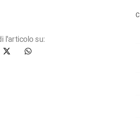
C
i l'articolo su: