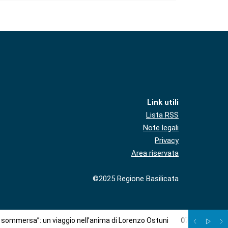
Link utili
Lista RSS
Note legali
Privacy
Area riservata
©2025 Regione Basilicata
à sommersa”: un viaggio nell’anima di Lorenzo Ostuni
07
/
08
:
Più c