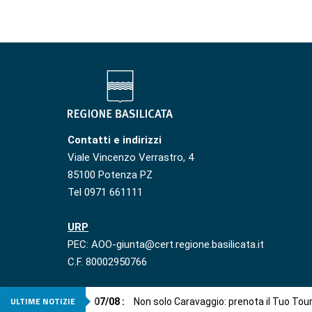
Contatti e indirizzi
Viale Vincenzo Verrastro, 4
85100 Potenza PZ
Tel 0971 661111
URP
PEC: AOO-giunta@cert.regione.basilicata.it
C.F. 80002950766
ULTIME NOTIZIE
07
/
08
:
Non solo Caravaggio: prenota il Tuo Tou