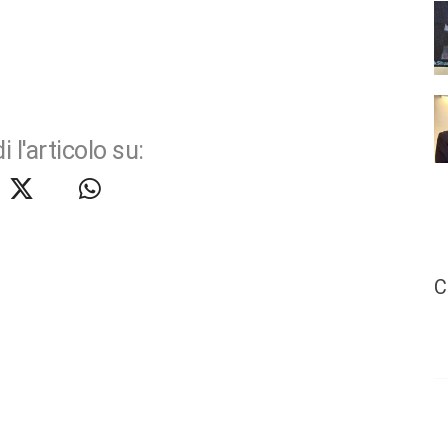
i l'articolo su:
C