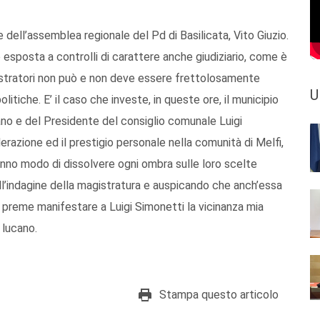
dell’assemblea regionale del Pd di Basilicata, Vito Giuzio.
e esposta a controlli di carattere anche giudiziario, come è
nistratori non può e non deve essere frettolosamente
U
itiche. E’ il caso che investe, in queste ore, il municipio
vano e del Presidente del consiglio comunale Luigi
razione ed il prestigio personale nella comunità di Melfi,
ranno modo di dissolvere ogni ombra sulle loro scelte
ll’indagine della magistratura e auspicando che anch’essa
i preme manifestare a Luigi Simonetti la vicinanza mia
 lucano.
Stampa questo articolo