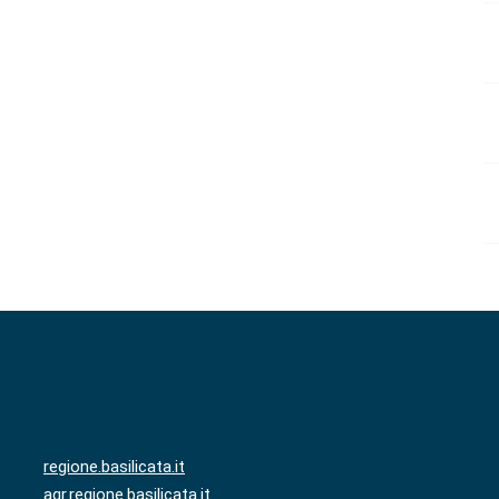
regione.basilicata.it
agr.regione.basilicata.it