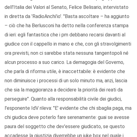
dell'Italia dei Valori al Senato, Felice Belisario, intervistato
in diretta da 'RadioAnchi'io'. "Basta ascoltare – ha aggiunto
– ciò che ha Berlusconi ha detto nella conferenza stampa
di ieri: egli fantastica che i pm debbano recarsi davanti al
giudice con il cappello in mano e che, con gli stravolgimenti
ora previsti, non ci sarebbe stata nessuna tangentopoli né
alcun processo a suo carico. La demagogia del Governo,
che parla di riforma utile, è inaccettabile: è evidente che
non diminuisce i processi di un solo minuto ma, anzi, lascia
che sia la maggioranza a decidere la priorità dei reati da
perseguire". Quanto alla responsabilità civile dei giudici,
l'esponente IdV rileva: "E' evidente che chi sbaglia paga, ma
chi giudica deve poterlo fare serenamente: guai se avesse
paura del soggetto che dev'essere giudicato, se questo
accadesse la giustizia diverrebbe un juke box nel quale i