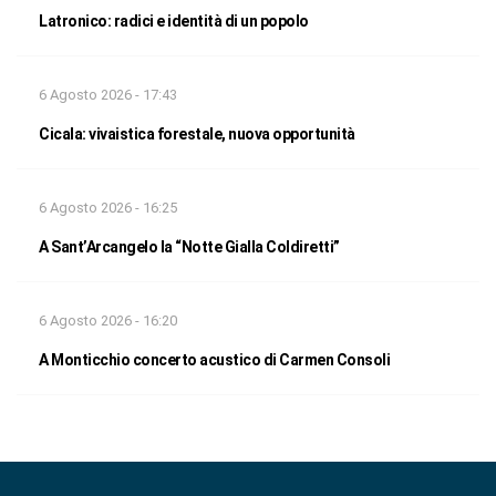
Latronico: radici e identità di un popolo
6 Agosto 2026 - 17:43
Cicala: vivaistica forestale, nuova opportunità
6 Agosto 2026 - 16:25
A Sant’Arcangelo la “Notte Gialla Coldiretti”
6 Agosto 2026 - 16:20
A Monticchio concerto acustico di Carmen Consoli