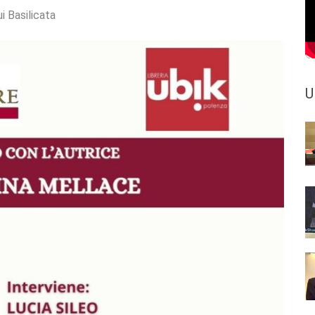
i Basilicata
U