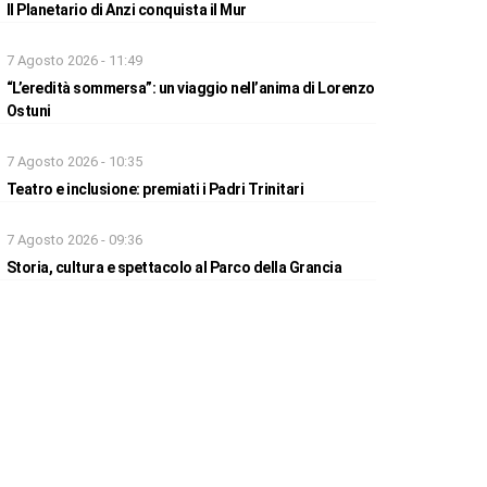
Il Planetario di Anzi conquista il Mur
7 Agosto 2026 - 11:49
“L’eredità sommersa”: un viaggio nell’anima di Lorenzo
Ostuni
7 Agosto 2026 - 10:35
Teatro e inclusione: premiati i Padri Trinitari
7 Agosto 2026 - 09:36
Storia, cultura e spettacolo al Parco della Grancia