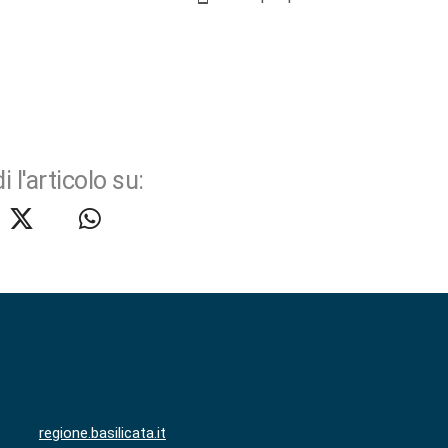
i l'articolo su:
regione.basilicata.it