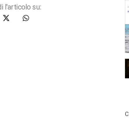
i l'articolo su:
C