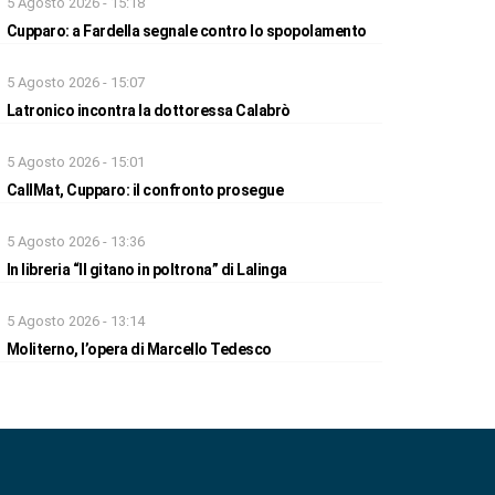
5 Agosto 2026 - 15:18
Cupparo: a Fardella segnale contro lo spopolamento
5 Agosto 2026 - 15:07
Latronico incontra la dottoressa Calabrò
5 Agosto 2026 - 15:01
CallMat, Cupparo: il confronto prosegue
5 Agosto 2026 - 13:36
In libreria “Il gitano in poltrona” di Lalinga
5 Agosto 2026 - 13:14
Moliterno, l’opera di Marcello Tedesco