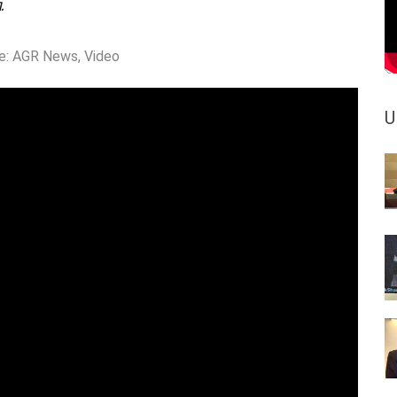
.
e:
AGR News
,
Video
U