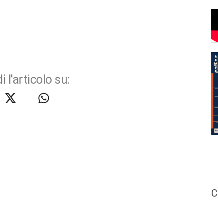
i l'articolo su:
C