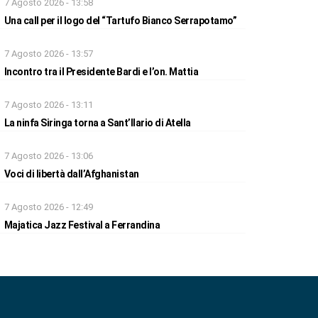
7 Agosto 2026 - 13:58
Una call per il logo del “Tartufo Bianco Serrapotamo”
7 Agosto 2026 - 13:57
Incontro tra il Presidente Bardi e l’on. Mattia
7 Agosto 2026 - 13:11
La ninfa Siringa torna a Sant’Ilario di Atella
7 Agosto 2026 - 13:06
Voci di libertà dall’Afghanistan
7 Agosto 2026 - 12:49
Majatica Jazz Festival a Ferrandina