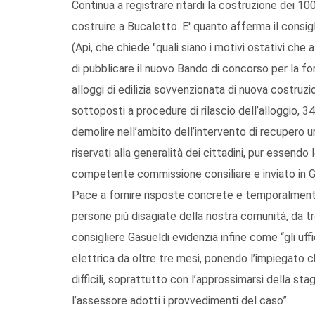
Continua a registrare ritardi la costruzione dei 100
costruire a Bucaletto. E' quanto afferma il consig
(Api, che chiede "quali siano i motivi ostativi ch
di pubblicare il nuovo Bando di concorso per la fo
alloggi di edilizia sovvenzionata di nuova costruzi
sottoposti a procedure di rilascio dell’alloggio, 3
demolire nell’ambito dell’intervento di recupero u
riservati alla generalità dei cittadini, pur essend
competente commissione consiliare e inviato in G
Pace a fornire risposte concrete e temporalmente d
persone più disagiate della nostra comunità, da tr
consigliere Gasueldi evidenzia infine come “gli uffi
elettrica da oltre tre mesi, ponendo l’impiegato 
difficili, soprattutto con l’approssimarsi della s
l’assessore adotti i provvedimenti del caso”.