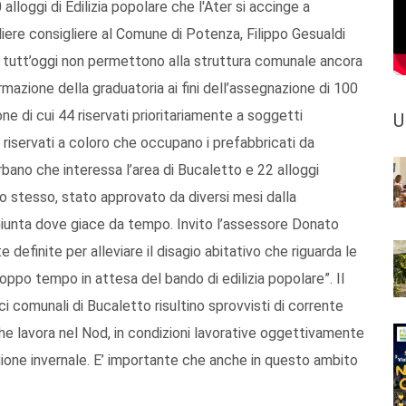
 alloggi di Edilizia popolare che l'Ater si accinge a
liere consigliere al Comune di Potenza, Filippo Gesualdi
e a tutt’oggi non permettono alla struttura comunale ancora
rmazione della graduatoria ai fini dell’assegnazione di 100
one di cui 44 riservati prioritariamente a soggetti
U
4 riservati a coloro che occupano i prefabbricati da
rbano che interessa l’area di Bucaletto e 22 alloggi
o lo stesso, stato approvato da diversi mesi dalla
iunta dove giace da tempo. Invito l’assessore Donato
efinite per alleviare il disagio abitativo che riguarda le
oppo tempo in attesa del bando di edilizia popolare”. Il
ci comunali di Bucaletto risultino sprovvisti di corrente
che lavora nel Nod, in condizioni lavorative oggettivamente
tagione invernale. E’ importante che anche in questo ambito