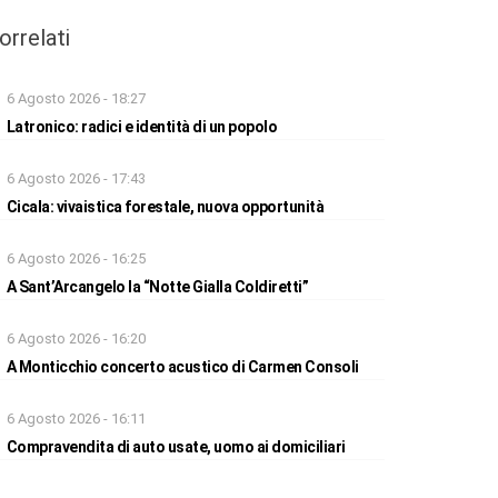
orrelati
6 Agosto 2026 - 18:27
Latronico: radici e identità di un popolo
6 Agosto 2026 - 17:43
Cicala: vivaistica forestale, nuova opportunità
6 Agosto 2026 - 16:25
A Sant’Arcangelo la “Notte Gialla Coldiretti”
6 Agosto 2026 - 16:20
A Monticchio concerto acustico di Carmen Consoli
6 Agosto 2026 - 16:11
Compravendita di auto usate, uomo ai domiciliari