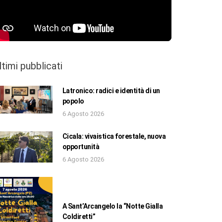
ltimi pubblicati
Latronico: radici e identità di un
popolo
6 Agosto 2026
Cicala: vivaistica forestale, nuova
opportunità
6 Agosto 2026
A Sant’Arcangelo la “Notte Gialla
Coldiretti”