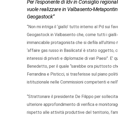
Per l’esponente di Idv in Consiglio region
vuole realizzare in Valbasento-Metapontino 
Geogastock”
“Non mi intriga il ‘giallo’ tutto interno al Pd sui fa
Geogastock in Valbasento che, come tutti i gialli
immancabile protagonista che si defila all’ultimo m
‘affaire gas russo in Basilicata’ è stato oggetto, co
interessi di privati e diplomazie di vari Paesi”. E’
Benedetto, per il quale “sarebbe ora piuttosto che i
Ferrandina e Pisticci, si trasferisse sul piano poli
istituzionale nelle Commissioni competenti e nell’
“Strattonare il presidente De Filippo per sollecit
ulteriore approfondimento di verifica e monitoraggi
rispetto alle attività produttive del territorio, l