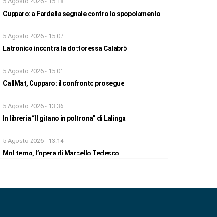
5 Agosto 2026 - 15:18
Cupparo: a Fardella segnale contro lo spopolamento
5 Agosto 2026 - 15:07
Latronico incontra la dottoressa Calabrò
5 Agosto 2026 - 15:01
CallMat, Cupparo: il confronto prosegue
5 Agosto 2026 - 13:36
In libreria “Il gitano in poltrona” di Lalinga
5 Agosto 2026 - 13:14
Moliterno, l’opera di Marcello Tedesco