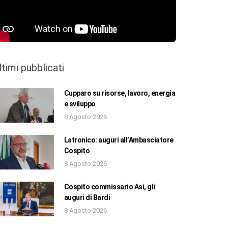
ltimi pubblicati
Cupparo su risorse, lavoro, energia
e sviluppo
8 Agosto 2026
Latronico: auguri all’Ambasciatore
Cospito
8 Agosto 2026
Cospito commissario Asi, gli
auguri di Bardi
8 Agosto 2026