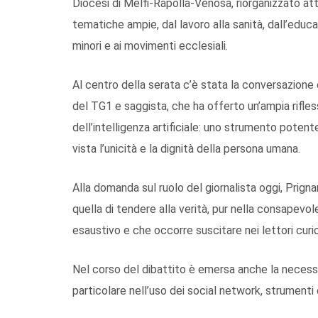
Diocesi di Melfi-Rapolla-Venosa, riorganizzato att
tematiche ampie, dal lavoro alla sanità, dall’educa
minori e ai movimenti ecclesiali.
Al centro della serata c’è stata la conversazione c
del TG1 e saggista, che ha offerto un’ampia rifless
dell’intelligenza artificiale: uno strumento poten
vista l’unicità e la dignità della persona umana.
Alla domanda sul ruolo del giornalista oggi, Prig
quella di tendere alla verità, pur nella consape
esaustivo e che occorre suscitare nei lettori curi
Nel corso del dibattito è emersa anche la necessi
particolare nell’uso dei social network, strumenti 