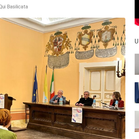
Qui Basilicata
U