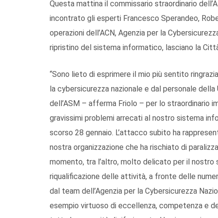
Questa mattina il commissario straordinario dell’Az
incontrato gli esperti Francesco Sperandeo, Rob
operazioni dell’ACN, Agenzia per la Cybersicurezza
ripristino del sistema informatico, lasciano la Citt
“Sono lieto di esprimere il mio più sentito ringra
la cybersicurezza nazionale e dal personale dell
dell’ASM – afferma Friolo – per lo straordinario im
gravissimi problemi arrecati al nostro sistema in
scorso 28 gennaio. L’attacco subito ha rappresent
nostra organizzazione che ha rischiato di paralizzar
momento, tra l’altro, molto delicato per il nostro 
riqualificazione delle attività, a fronte delle num
dal team dell’Agenzia per la Cybersicurezza Nazi
esempio virtuoso di eccellenza, competenza e ded