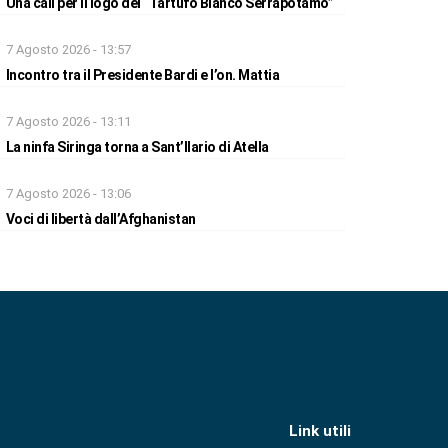
Una call per il logo del “Tartufo Bianco Serrapotamo”
7 Agosto 2026 - 13:57
Incontro tra il Presidente Bardi e l’on. Mattia
7 Agosto 2026 - 13:11
La ninfa Siringa torna a Sant’Ilario di Atella
7 Agosto 2026 - 13:06
Voci di libertà dall’Afghanistan
Link utili