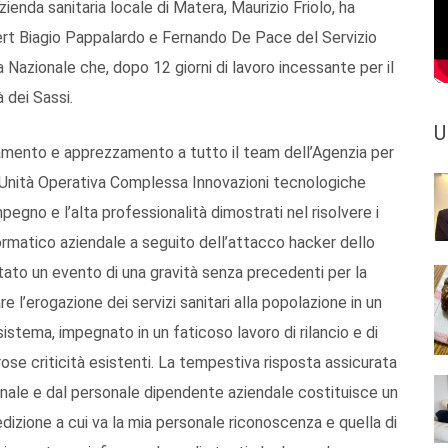
ienda sanitaria locale di Matera, Maurizio Friolo, ha
ert Biagio Pappalardo e Fernando De Pace del Servizio
 Nazionale che, dopo 12 giorni di lavoro incessante per il
à dei Sassi.
U
ziamento e apprezzamento a tutto il team dell’Agenzia per
a Unità Operativa Complessa Innovazioni tecnologiche
pegno e l’alta professionalità dimostrati nel risolvere i
formatico aziendale a seguito dell’attacco hacker dello
ato un evento di una gravità senza precedenti per la
e l’erogazione dei servizi sanitari alla popolazione in un
sistema, impegnato in un faticoso lavoro di rilancio e di
erose criticità esistenti. La tempestiva risposta assicurata
onale e dal personale dipendente aziendale costituisce un
izione a cui va la mia personale riconoscenza e quella di