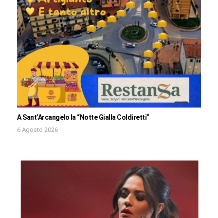
A Sant’Arcangelo la “Notte Gialla Coldiretti”
6 Agosto 2026