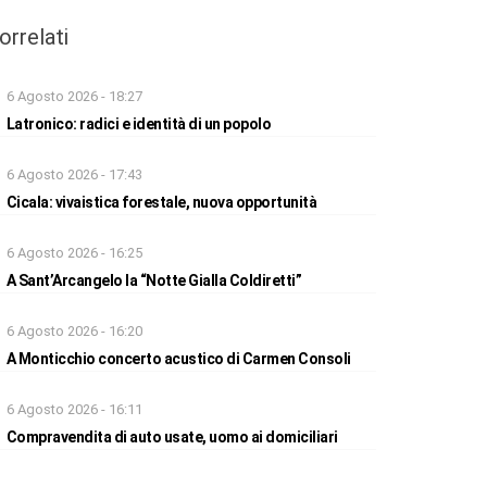
orrelati
6 Agosto 2026 - 18:27
Latronico: radici e identità di un popolo
6 Agosto 2026 - 17:43
Cicala: vivaistica forestale, nuova opportunità
6 Agosto 2026 - 16:25
A Sant’Arcangelo la “Notte Gialla Coldiretti”
6 Agosto 2026 - 16:20
A Monticchio concerto acustico di Carmen Consoli
6 Agosto 2026 - 16:11
Compravendita di auto usate, uomo ai domiciliari