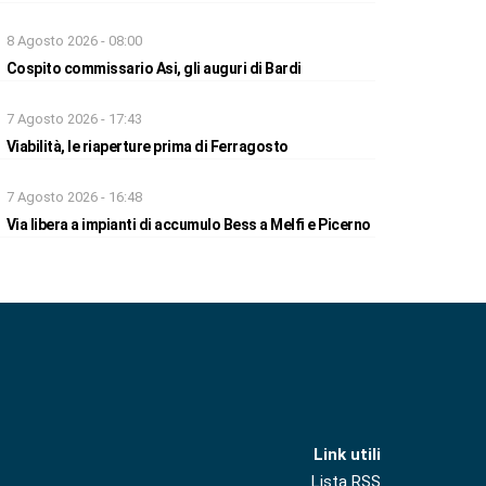
8 Agosto 2026 - 08:00
Cospito commissario Asi, gli auguri di Bardi
7 Agosto 2026 - 17:43
Viabilità, le riaperture prima di Ferragosto
7 Agosto 2026 - 16:48
Via libera a impianti di accumulo Bess a Melfi e Picerno
Link utili
Lista RSS