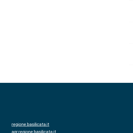
regione.basilicata.it
agr.regione.basilicata.it