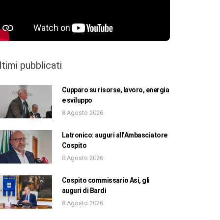
ltimi pubblicati
Cupparo su risorse, lavoro, energia
e sviluppo
8 Agosto 2026
Latronico: auguri all’Ambasciatore
Cospito
8 Agosto 2026
Cospito commissario Asi, gli
auguri di Bardi
8 Agosto 2026