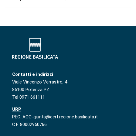
Contatti e indirizzi
Viale Vincenzo Verrastro, 4
85100 Potenza PZ
Tel 0971 661111
URP
PEC: AOO-giunta@cert.regione.basilicata.it
C.F. 80002950766