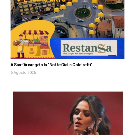
A Sant’Arcangelo la “Notte Gialla Coldiretti”
6 Agosto 2026