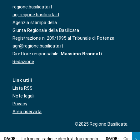
regione.basilicata.it
agr.regione.basilicata.it
Agenzia stampa della
Giunta Regionale della Basilicata
Registrazione n. 209/1995 al Tribunale di Potenza
agr@regione.basilicata.it
Direttore responsabile:
Massimo Brancati
Redazione
Link utili
Lista RSS
Note legali
Privacy
Area riservata
©2025 Regione Basilicata
06
/
08
:
Latronico: radici e identità di un popolo
06
/
08
:
Cicala: 