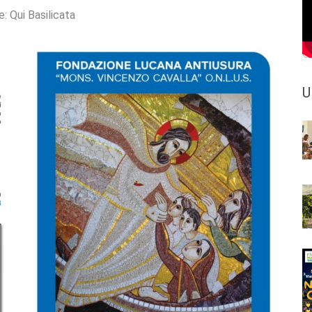
e:
Qui Basilicata
U