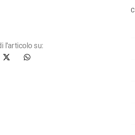
C
i l'articolo su: