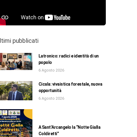
ltimi pubblicati
Latronico: radici e identità di un
popolo
6 Agosto 2026
Cicala: vivaistica forestale, nuova
opportunità
6 Agosto 2026
A Sant’Arcangelo la “Notte Gialla
Coldiretti”