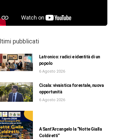
ltimi pubblicati
Latronico: radici e identità di un
popolo
6 Agosto 2026
Cicala: vivaistica forestale, nuova
opportunità
6 Agosto 2026
A Sant’Arcangelo la “Notte Gialla
Coldiretti”