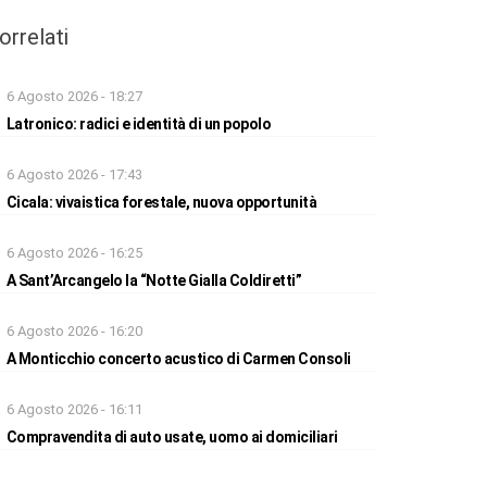
orrelati
6 Agosto 2026 - 18:27
Latronico: radici e identità di un popolo
6 Agosto 2026 - 17:43
Cicala: vivaistica forestale, nuova opportunità
6 Agosto 2026 - 16:25
A Sant’Arcangelo la “Notte Gialla Coldiretti”
6 Agosto 2026 - 16:20
A Monticchio concerto acustico di Carmen Consoli
6 Agosto 2026 - 16:11
Compravendita di auto usate, uomo ai domiciliari