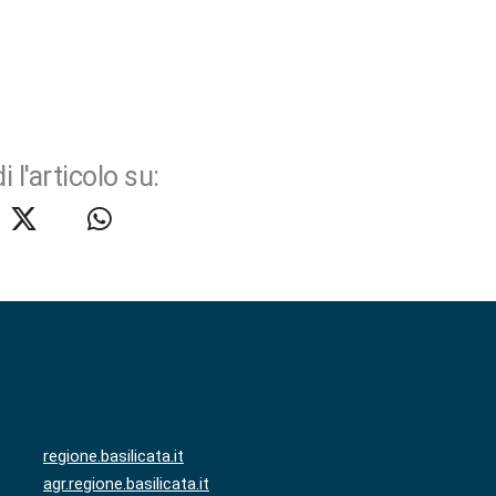
i l'articolo su:
regione.basilicata.it
agr.regione.basilicata.it