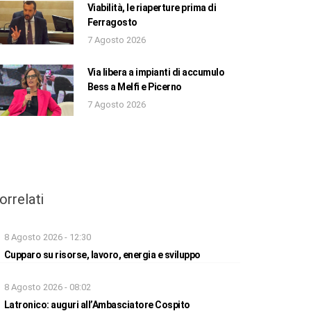
Viabilità, le riaperture prima di
Ferragosto
7 Agosto 2026
Via libera a impianti di accumulo
Bess a Melfi e Picerno
7 Agosto 2026
orrelati
8 Agosto 2026 - 12:30
Cupparo su risorse, lavoro, energia e sviluppo
8 Agosto 2026 - 08:02
Latronico: auguri all’Ambasciatore Cospito