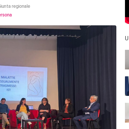
iunta regionale
ersona
U