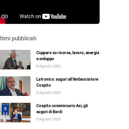
ltimi pubblicati
Cupparo su risorse, lavoro, energia
e sviluppo
8 Agosto 2026
Latronico: auguri all’Ambasciatore
Cospito
8 Agosto 2026
Cospito commissario Asi, gli
auguri di Bardi
8 Agosto 2026