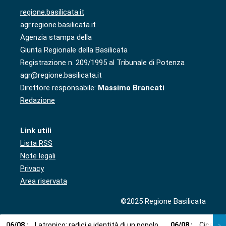
regione.basilicata.it
agr.regione.basilicata.it
Agenzia stampa della
Giunta Regionale della Basilicata
Registrazione n. 209/1995 al Tribunale di Potenza
agr@regione.basilicata.it
Direttore responsabile:
Massimo Brancati
Redazione
Link utili
Lista RSS
Note legali
Privacy
Area riservata
©2025 Regione Basilicata
06
/
08
:
Latronico: radici e identità di un popolo
06
/
08
:
Cicala: 