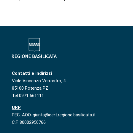
Contatti e indirizzi
Viale Vincenzo Verrastro, 4
85100 Potenza PZ
Tel 0971 661111
URP
PEC: AOO-giunta@cert.regione.basilicata.it
C.F. 80002950766