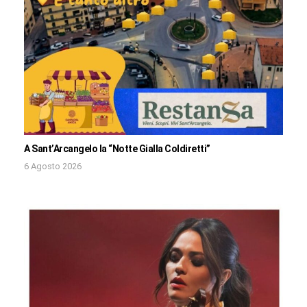
A Sant’Arcangelo la “Notte Gialla Coldiretti”
6 Agosto 2026