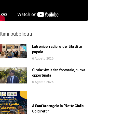
ltimi pubblicati
Latronico: radici e identità di un
popolo
6 Agosto 2026
Cicala: vivaistica forestale, nuova
opportunità
6 Agosto 2026
A Sant’Arcangelo la “Notte Gialla
Coldiretti”