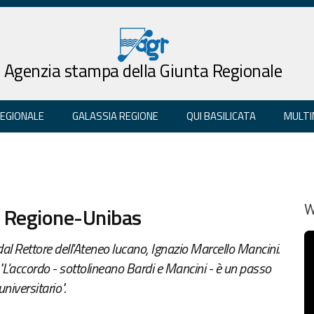
Agenzia stampa della Giunta Regionale
REGIONALE
GALASSIA REGIONE
QUI BASILICATA
MULTI
e Regione-Unibas
W
 dal Rettore dell'Ateneo lucano, Ignazio Marcello Mancini.
. "L'accordo - sottolineano Bardi e Mancini - è un passo
niversitario".