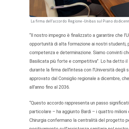
La firma dell'accordo Regione-Unibas sul Piano dodicen
“ll nostro impegno è finalizzato a garantire che l’
opportunità di alta formazione ai nostri studenti, 
competenza e determinazione. Siamo convinti che i
Basilicata più forte e competitiva”. Lo ha detto i
durante la firma dell’intesa con l’Università degli
approvato dal Consiglio regionale a dicembre, che 
all’anno fino al 2036.
“Questo accordo rappresenta un passo significativ
particolare – ha aggiunto Bardi – i quattro milioni 
Chirurgia confermano la centralità del progetto p
positivamente sull’assistenza sanitaria nel nostro 