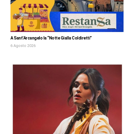
A Sant’Arcangelo la “Notte Gialla Coldiretti”
6 Agosto 2026