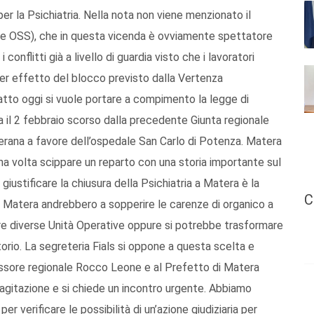
er la Psichiatria. Nella nota non viene menzionato il
ri e OSS), che in questa vicenda è ovviamente spettatore
onflitti già a livello di guardia visto che i lavoratori
er effetto del blocco previsto dalla Vertenza
atto oggi si vuole portare a compimento la legge di
 il 2 febbraio scorso dalla precedente Giunta regionale
rana a favore dell’ospedale San Carlo di Potenza. Matera
na volta scippare un reparto con una storia importante sul
giustificare la chiusura della Psichiatria a Matera è la
C
 di Matera andrebbero a sopperire le carenze di organico a
re diverse Unità Operative oppure si potrebbe trasformare
orio. La segreteria Fials si oppone a questa scelta e
essore regionale Rocco Leone e al Prefetto di Matera
 agitazione e si chiede un incontro urgente. Abbiamo
r verificare le possibilità di un’azione giudiziaria per