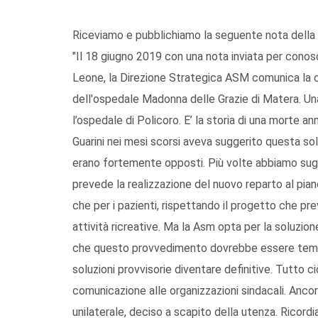
Riceviamo e pubblichiamo la seguente nota della 
"Il 18 giugno 2019 con una nota inviata per conos
Leone, la Direzione Strategica ASM comunica la chi
dell'ospedale Madonna delle Grazie di Matera. Una
l’ospedale di Policoro. E’ la storia di una morte a
Guarini nei mesi scorsi aveva suggerito questa sol
erano fortemente opposti. Più volte abbiamo sug
prevede la realizzazione del nuovo reparto al piano 
che per i pazienti, rispettando il progetto che p
attività ricreative. Ma la Asm opta per la soluzion
che questo provvedimento dovrebbe essere tempo
soluzioni provvisorie diventare definitive. Tutto 
comunicazione alle organizzazioni sindacali. Anco
unilaterale, deciso a scapito della utenza. Ricor