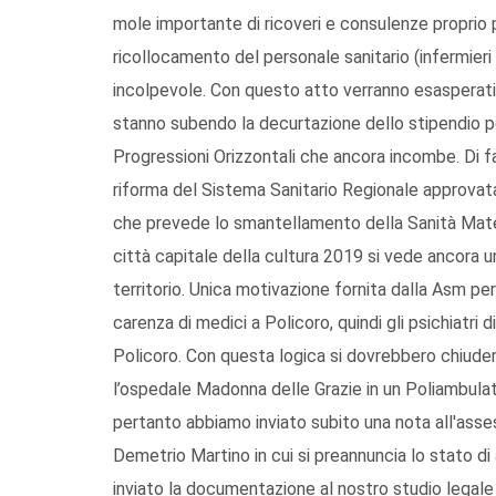
mole importante di ricoveri e consulenze proprio p
ricollocamento del personale sanitario (infermie
incolpevole. Con questo atto verranno esasperati i c
stanno subendo la decurtazione dello stipendio p
Progressioni Orizzontali che ancora incombe. Di f
riforma del Sistema Sanitario Regionale approvata
che prevede lo smantellamento della Sanità Mate
città capitale della cultura 2019 si vede ancora u
territorio. Unica motivazione fornita dalla Asm per 
carenza di medici a Policoro, quindi gli psichiatri
Policoro. Con questa logica si dovrebbero chiude
l’ospedale Madonna delle Grazie in un Poliambulat
pertanto abbiamo inviato subito una nota all'ass
Demetrio Martino in cui si preannuncia lo stato di
inviato la documentazione al nostro studio legale pe