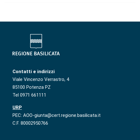
Contatti e indirizzi
Viale Vincenzo Verrastro, 4
85100 Potenza PZ
Tel 0971 661111
URP
PEC: AOO-giunta@cert.regione.basilicata.it
C.F. 80002950766