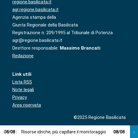
regione.basilicata.it
agr.regione.basilicata.it
Agenzia stampa della
Giunta Regionale della Basilicata
Registrazione n. 209/1995 al Tribunale di Potenza
agr@regione.basilicata.it
Direttore responsabile:
Massimo Brancati
Redazione
Link utili
Lista RSS
Note legali
Privacy
Area riservata
©2025 Regione Basilicata
08
/
08
:
Risorse idriche, più capillare il monitoraggio
08
/
08
:
Cup