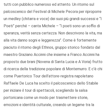
tutti con pubblico numeroso ed attento. Un ritorno sul
palcoscenico del Festival di Michele Pecora per riproporre
un medley (chitarra e voce) dei suoi più grandi successi e “I
Poeti” perché – canta Michele – “I poeti sono un soffio di
speranza, verità senza certezza. Non descrivono la vita, ma
alla vita danno sogni e leggerezza”. Come è fortemente
piaciuto il ritorno degli Ethnos, gruppo storico fondato dal
maestro Graziano Accinni che insieme a Franco Accinni ha
proposto due brani (Novena di Santa Lucia e A Voria) frutto
di ricerca della tradizione popolare di Montemurro. E c’è chi
come Puertorico Tour dell’attore-registra napoletano
Raffaele De Luca ha scelto il palcoscenico dello Stabile
per iniziare il tour di spettacoli, scegliendo la salsa
portoricana come un modo per trasmettere storie,
emozioni e identità culturale, creando un legame tra la