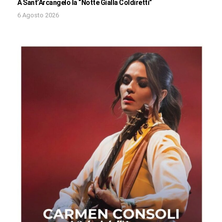
A Sant’Arcangelo la “Notte Gialla Coldiretti”
6 Agosto 2026