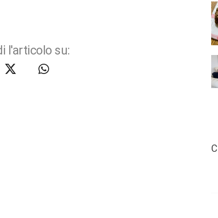
i l'articolo su:
C