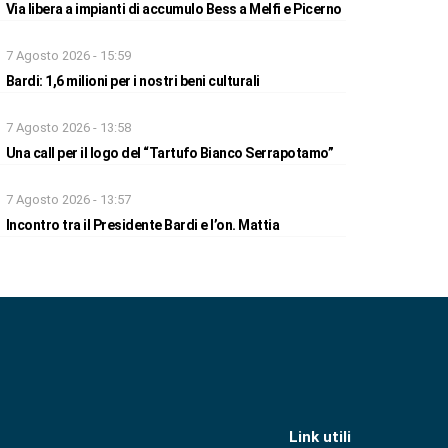
Via libera a impianti di accumulo Bess a Melfi e Picerno
7 Agosto 2026 - 15:59
Bardi: 1,6 milioni per i nostri beni culturali
7 Agosto 2026 - 13:58
Una call per il logo del “Tartufo Bianco Serrapotamo”
7 Agosto 2026 - 13:57
Incontro tra il Presidente Bardi e l’on. Mattia
Link utili