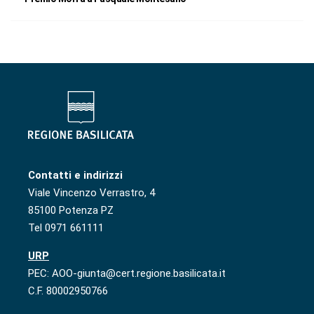
Contatti e indirizzi
Viale Vincenzo Verrastro, 4
85100 Potenza PZ
Tel 0971 661111
URP
PEC: AOO-giunta@cert.regione.basilicata.it
C.F. 80002950766