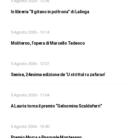
5 Agosto 2026 - 13:36
In libreria “Il gitano in poltrona” di Lalinga
5 Agosto 2026 - 13:14
Moliterno, l’opera di Marcello Tedesco
5 Agosto 2026 - 12:07
Senise, 24esima edizione de ‘U strittul ru zafaran’
5 Agosto 2026 - 11:04
A Lauria torna il premio “Gelsomina Scaldaferri”
5 Agosto 2026 - 10:40
Premio Morra a Pasquale Montesano