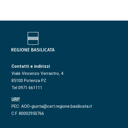
Contatti e indirizzi
Viale Vincenzo Verrastro, 4
85100 Potenza PZ
Tel 0971 661111
URP
PEC: AOO-giunta@cert.regione.basilicata.it
C.F. 80002950766