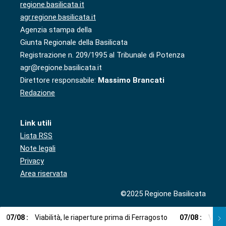
regione.basilicata.it
agr.regione.basilicata.it
Agenzia stampa della
Giunta Regionale della Basilicata
Registrazione n. 209/1995 al Tribunale di Potenza
agr@regione.basilicata.it
Direttore responsabile:
Massimo Brancati
Redazione
Link utili
Lista RSS
Note legali
Privacy
Area riservata
©2025 Regione Basilicata
07
/
08
:
Viabilità, le riaperture prima di Ferragosto
07
/
08
:
Via l