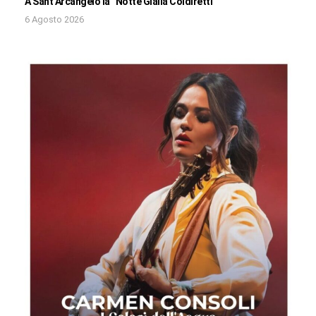
A Sant’Arcangelo la “Notte Gialla Coldiretti”
6 Agosto 2026