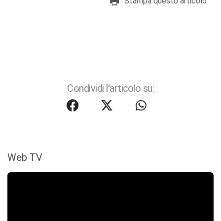
Stampa questo articolo
Condividi l'articolo su:
Web TV