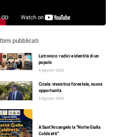
ltimi pubblicati
Latronico: radici e identità di un
popolo
6 Agosto 2026
Cicala: vivaistica forestale, nuova
opportunità
6 Agosto 2026
A Sant’Arcangelo la “Notte Gialla
Coldiretti”