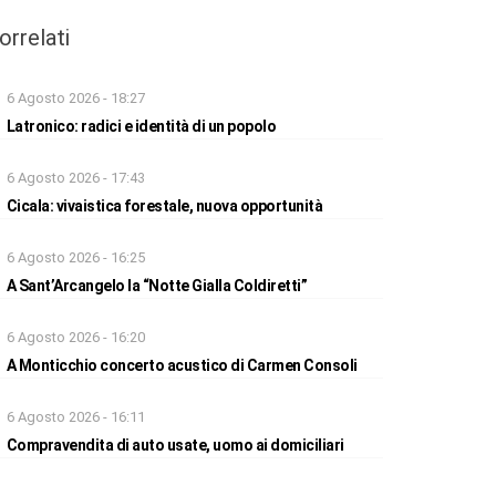
orrelati
6 Agosto 2026 - 18:27
Latronico: radici e identità di un popolo
6 Agosto 2026 - 17:43
Cicala: vivaistica forestale, nuova opportunità
6 Agosto 2026 - 16:25
A Sant’Arcangelo la “Notte Gialla Coldiretti”
6 Agosto 2026 - 16:20
A Monticchio concerto acustico di Carmen Consoli
6 Agosto 2026 - 16:11
Compravendita di auto usate, uomo ai domiciliari