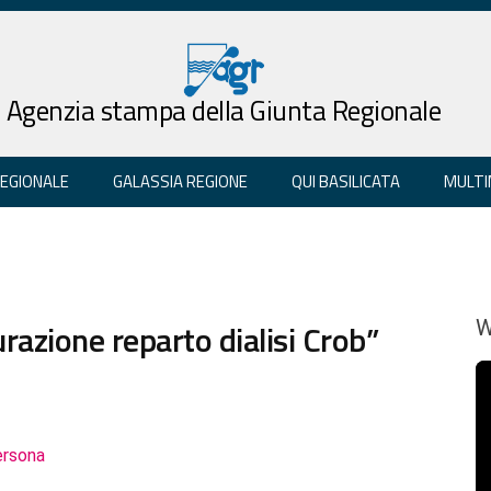
Agenzia stampa della Giunta Regionale
REGIONALE
GALASSIA REGIONE
QUI BASILICATA
MULTI
urazione reparto dialisi Crob”
W
ersona