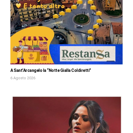
A Sant’Arcangelo la “Notte Gialla Coldiretti”
6 Agosto 2026