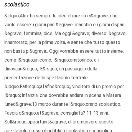
scolastico
&ldquo;Alex ha sempre le idee chiare su ci&ograve; che
vuole essere: i giorni pari &egrave; maschio e i giorni dispari
&egrave; femmina, dice. Ma oggi &egrave; diverso: &egrave;
innamorato, per la prima volta, e sente che tutto questo
non basta pi&ugrave;. Oggi vorrebbe essere tutto insieme,
come l&rsquo;unicorno, l&rsquo;ornitorinco, o i
dinosauri&rdquo;. E&rsquo; un passaggio della
presentazione dello spettacolo teatrale
&ldquo;Fa&rsquo;afafine&rdquo;, vincitore di un premio per
l&rsquo; infanzia, che dovrebbe andare in scena a Matera
luned&igrave;13 marzo durante l&rsquo;orario scolastico.
Fascia d&rsquo;et&agrave; consigliata? 11-13 anni.
Sull&rsquo;opportunit&agrave; di promuovere questo
spettacolo presso il pubblico scolastico i consiglieri