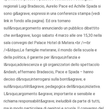
regionali Luigi Bradascio, Aurelio Pace ed Achille Spada si
sono gi&agrave; espressi in una conferenza stampa (vedi
link in fondo alla pagina). Ed ora tornano
sull&rsquo;argomento annunciando un pubblico dibattito
che avr&agrave; luogo sabato 4 marzo alle ore 15,30 nella
sala convegni del Palace Hotel di Matera.<br /><br
/>&ldquo;Le famiglie materane, il mondo della scuola e
della politica, il garante per l&rsquo;infanzia e
l&rsquo;adolescenza e gli organizzatori dello spettacolo
&ndash; affermano Bradascio, Pace e Spada – hanno
deciso d&rsquo;interrogarsi sulla bont&agrave; e
sull&rsquo;utilit&agrave; pedagogica dell&rsquo;iniziativa.
L&rsquo;argomento &egrave; importante e sensibile e
richiama responsabilit&agrave; ineludibili da parte di tutti,
ma in modo particolare di genitori e scuola. Il convegno del